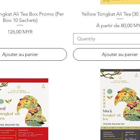
Aperçu rapide
Aperçu rapide
ngkat Ali Tea Box Promo (Per
Yellow Tongkat Ali Tea (30
Box 10 Sachets)
Prix promotionnel
À partir de
80,00 M
Prix
126,00 MYR
Quantity
Ajouter au panier
Ajouter au panier