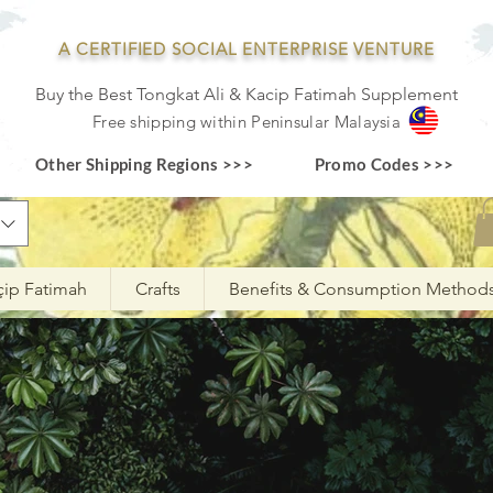
A CERTIFIED SOCIAL ENTERPRISE VENTURE
Buy the Best Tongkat Ali & Kacip Fatimah Supplement
F
ree shipping within
Pe
ninsular Ma
laysia
Other Shipping Regions >>>
Promo Codes >>>
çip Fatimah
Crafts
Benefits & Consumption Method