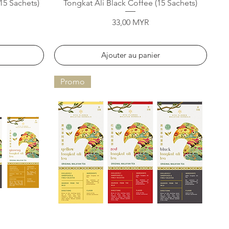
Aperçu rapide
15 Sachets)
Tongkat Ali Black Coffee (15 Sachets)
Prix
33,00 MYR
Ajouter au panier
Promo