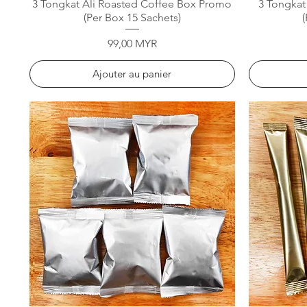
Aperçu rapide
3 Tongkat Ali Roasted Coffee Box Promo
3 Tongkat
(Per Box 15 Sachets)
Prix
99,00 MYR
Ajouter au panier