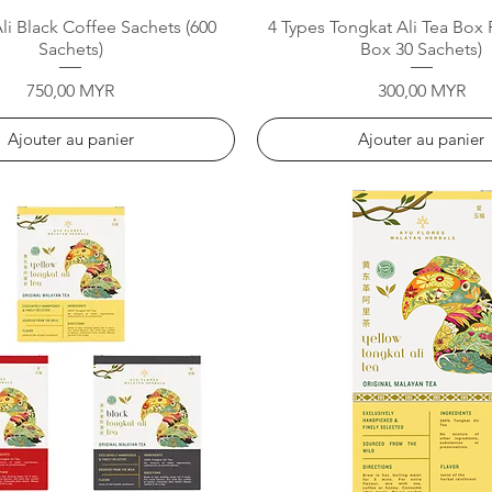
Aperçu rapide
Aperçu rapide
li Black Coffee Sachets (600
4 Types Tongkat Ali Tea Box
Sachets)
Box 30 Sachets)
Prix
Prix
750,00 MYR
300,00 MYR
Ajouter au panier
Ajouter au panier