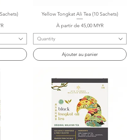
Aperçu rapide
 Sachets)
Yellow Tongkat Ali Tea (10 Sachets)
Prix promotionnel
YR
À partir de
45,00 MYR
Quantity
Ajouter au panier