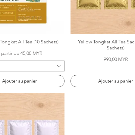
Aperçu rapide
Aperçu rapide
ongkat Ali Tea (10 Sachets)
Yellow Tongkat Ali Tea Sac
Sachets)
rix promotionnel
 partir de
45,00 MYR
Prix
990,00 MYR
Ajouter au panier
Ajouter au panier