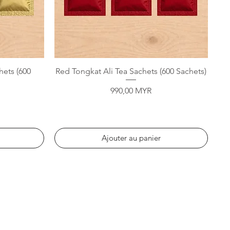
Aperçu rapide
hets (600
Red Tongkat Ali Tea Sachets (600 Sachets)
Prix
990,00 MYR
Ajouter au panier