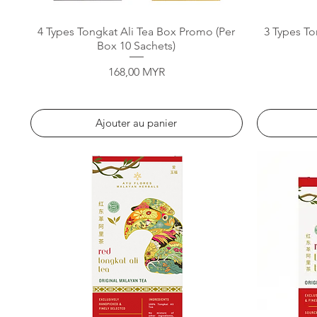
Aperçu rapide
4 Types Tongkat Ali Tea Box Promo (Per
3 Types To
Box 10 Sachets)
Prix
168,00 MYR
Ajouter au panier