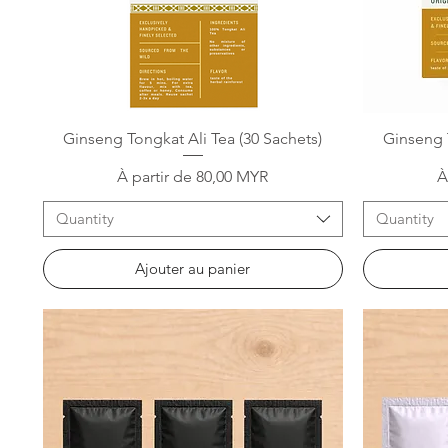
Aperçu rapide
Ginseng Tongkat Ali Tea (30 Sachets)
Ginseng T
Prix promotionnel
P
À partir de
80,00 MYR
À
Quantity
Quantity
Ajouter au panier