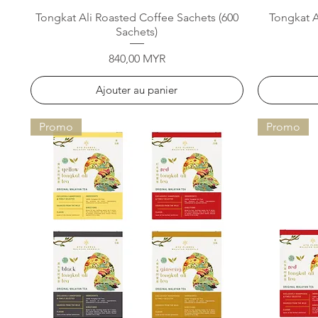
Aperçu rapide
Tongkat Ali Roasted Coffee Sachets (600
Tongkat A
Sachets)
Prix
840,00 MYR
Ajouter au panier
Promo
Promo