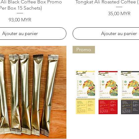
Aperçu rapide
Aperçu rapide
 Ali Black Coffee Box Promo
Tongkat Ali Roasted Coffee (
(Per Box 15 Sachets)
Prix
35,00 MYR
Prix
93,00 MYR
Ajouter au panier
Ajouter au panier
Promo