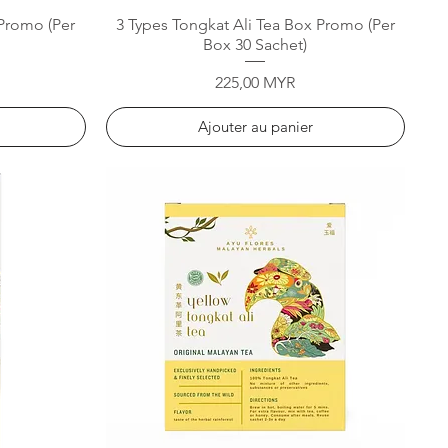
Aperçu rapide
 Promo (Per
3 Types Tongkat Ali Tea Box Promo (Per
Box 30 Sachet)
Prix
225,00 MYR
Ajouter au panier