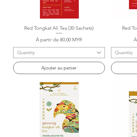
Aperçu rapide
Red Tongkat Ali Tea (30 Sachets)
Red To
Prix promotionnel
P
À partir de
80,00 MYR
À
Quantity
Quantity
Ajouter au panier