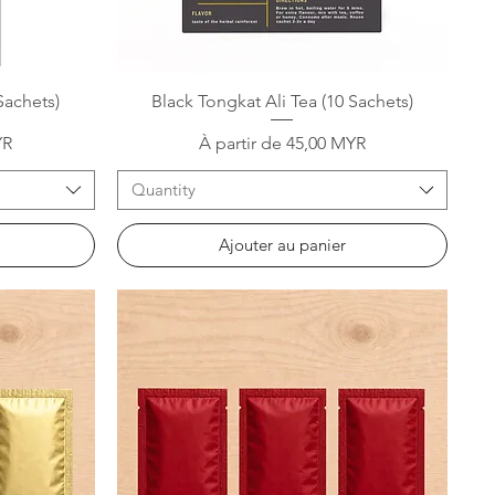
Aperçu rapide
Sachets)
Black Tongkat Ali Tea (10 Sachets)
Prix promotionnel
YR
À partir de
45,00 MYR
Quantity
Ajouter au panier