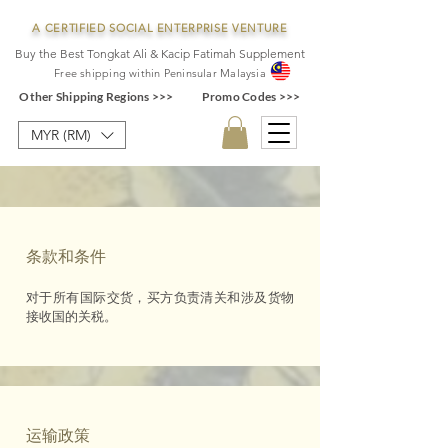
A CERTIFIED SOCIAL ENTERPRISE VENTURE
Buy the Best Tongkat Ali & Kacip Fatimah Supplement
F
ree shipping within
Pe
ninsular Ma
laysia
Other Shipping Regions >>>
Promo Codes >>>
MYR (RM)
条款和条件
对于所有国际交货，买方负责清关和涉及货物
接收国的关税。
运输政策