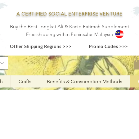
A CERTIFIED SOCIAL ENTERPRISE VENTURE
Buy the Best Tongkat Ali & Kacip Fatimah Supplement
F
ree shipping within
Pe
ninsular Ma
laysia
Other Shipping Regions >>>
Promo Codes >>>
ah
Crafts
Benefits & Consumption Methods