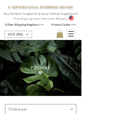
A CERTIFIED SOCIAL ENTERPRISE VENTURE
Buy the Best Tongkat Ali & Kacip Fatimah Supplement
F
ree shipping within
Pe
ninsular Ma
laysia
Other Shipping Regions >>>
Promo Codes >>>
MYR (RM)
POLVERE
粉