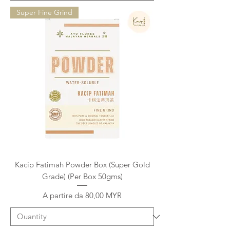
Super Fine Grind
Kacip Fatimah Powder Box (Super Gold
Grade) (Per Box 50gms)
Prezzo scontato
A partire da
80,00 MYR